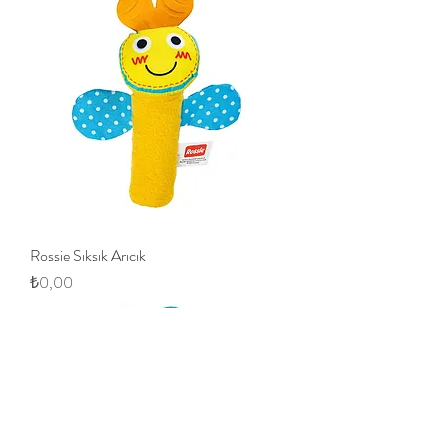
Rossie Sıksık Arıcık
Fiyat
₺0,00