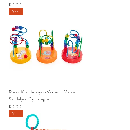
Fiyat
₺0,00
Yeni
Rossie Koordinasyon Vakumlu Mama
Sandalyesi Oyuncağım
Fiyat
₺0,00
Yeni