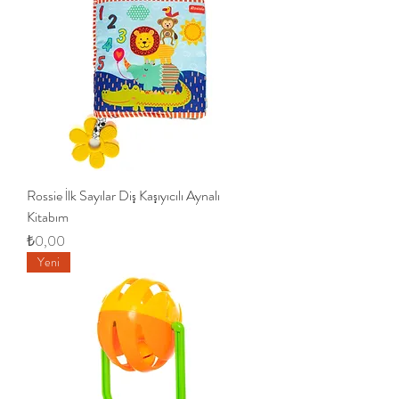
Rossie İlk Sayılar Diş Kaşıyıcılı Aynalı
Kitabım
Fiyat
₺0,00
Yeni