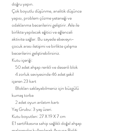
doğru yapın.
Çok boyutlu düşünme, analitik düşünce
yapısı, problem çözme yeteneği ve
odaklanma becerilerini geliştirir. Aile ile
birlikte yapılacak eğitici ve eğlenceli
aktivite sağlar. Bu sayede ebeveyn-
çocuk arası iletişimi ve birlikte çalışma
becerilerini geliştirebilirsiniz.
Kutu içeriği:
50 adet ahşap renkli ve desenli blok
4 zorluk seviyesinde 46 adet şekil
içeren 23 kart
Blokları saklayabilmeniz için büzgülü
kumaş torba
2 adet oyun anlatım kartı
Yaş Grubu: 3 yaş üzeri.
Kutu boyutları: 27 X 19 X 7 cm
E1 sertifikasına sahip sağlıklı doğal ahşap
malzemeler kullanılarak Avrupa Birliği