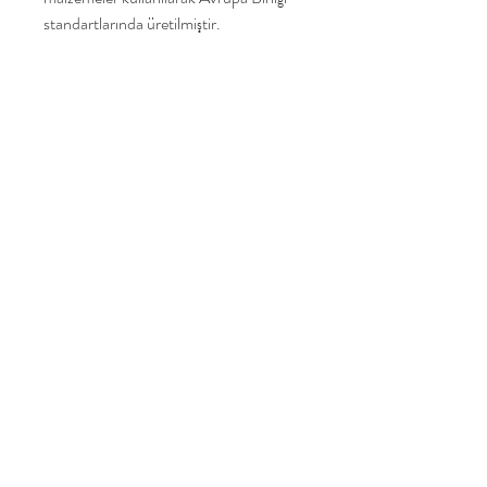
standartlarında üretilmiştir.
Türkiye'de üretilmiştir.
Yakamoz Oyuncak
Ana Sayfa
Ürünlerimiz
Hikayemiz
İletişim
Mail listemize katılın