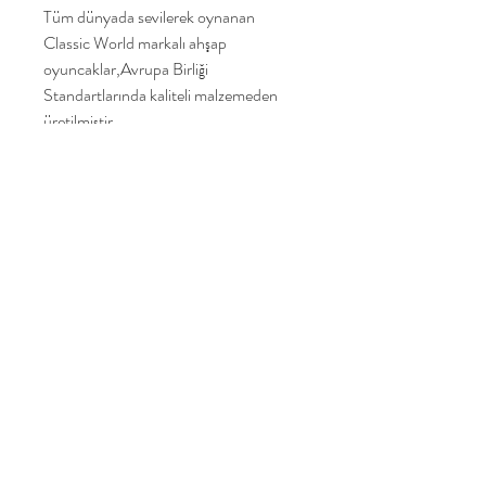
Tüm dünyada sevilerek oynanan
Classic World markalı ahşap
oyuncaklar,Avrupa Birliği
Standartlarında kaliteli malzemeden
üretilmiştir,
CE işareti taşımaktadır,
EN71 Oyuncak Güvenlik testlerinden
geçmiştir.
Yakamoz Oyuncak
Ana Sayfa
Ürünlerimiz
Hikayemiz