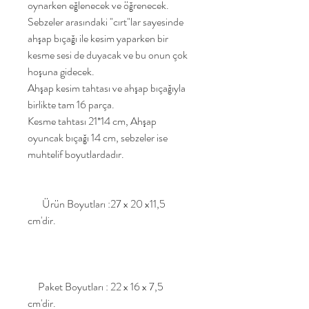
oynarken eğlenecek ve öğrenecek.
Sebzeler arasındaki "cırt"lar sayesinde
ahşap bıçağı ile kesim yaparken bir
kesme sesi de duyacak ve bu onun çok
hoşuna gidecek.
Ahşap kesim tahtası ve ahşap bıçağıyla
birlikte tam 16 parça.
Kesme tahtası 21*14 cm, Ahşap
oyuncak bıçağı 14 cm, sebzeler ise
muhtelif boyutlardadır.
Ürün Boyutları :27 x 20 x11,5
cm'dir.
Paket Boyutları : 22 x 16 x 7,5
cm'dir.