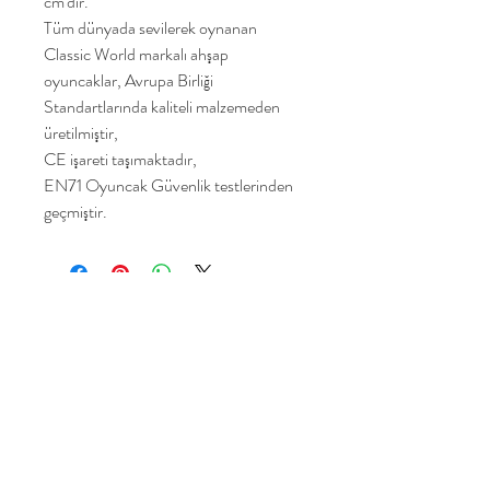
cm'dir.
Tüm dünyada sevilerek oynanan
Classic World markalı ahşap
oyuncaklar, Avrupa Birliği
Standartlarında kaliteli malzemeden
üretilmiştir,
CE işareti taşımaktadır,
EN71 Oyuncak Güvenlik testlerinden
geçmiştir.
Yakamoz Oyuncak
Ana Sayfa
Ürünlerimiz
Hikayemiz