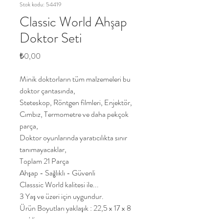
Stok kodu: 54419
Classic World Ahşap
Doktor Seti
Fiyat
₺0,00
Minik doktorların tüm malzemeleri bu
doktor çantasında,
Steteskop, Röntgen filmleri, Enjektör,
Cımbız, Termometre ve daha pekçok
parça,
Doktor oyunlarında yaratıcılıkta sınır
tanımayacaklar,
Toplam 21 Parça
Ahşap - Sağlıklı - Güvenli
Classsic World kalitesi ile...
3 Yaş ve üzeri için uygundur.
Ürün Boyutları yaklaşık : 22,5 x 17 x 8