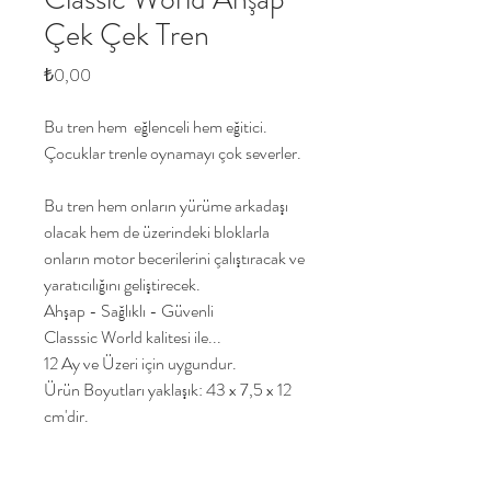
Çek Çek Tren
Fiyat
₺0,00
Bu tren hem eğlenceli hem eğitici.
Çocuklar trenle oynamayı çok severler.
Bu tren hem onların yürüme arkadaşı
olacak hem de üzerindeki bloklarla
onların motor becerilerini çalıştıracak ve
yaratıcılığını geliştirecek.
Ahşap - Sağlıklı - Güvenli
Classsic World kalitesi ile...
12 Ay ve Üzeri için uygundur.
Ürün Boyutları yaklaşık: 43 x 7,5 x 12
cm'dir.