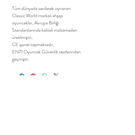
Tüm dünyada sevilerek oynanan
Classic World markalı ahşap
oyuncaklar, Avrupa Birliği
Standartlarında kaliteli malzemeden
üretilmiştir,
CE işareti taşımaktadır,
EN71 Oyuncak Güvenlik testlerinden
geçmiştir.
Yakamoz Oyuncak
Ana Sayfa
Ürünlerimiz
Hikayemiz