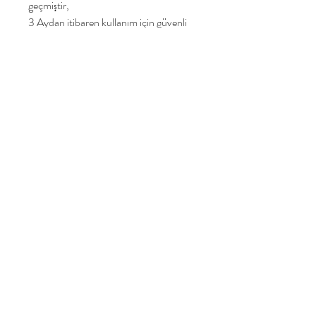
geçmiştir,
3 Aydan itibaren kullanım için güvenli
ve sağlıklı olduğu test edilmiştir.
Yakamoz Oyuncak
Ana Sayfa
Ürünlerimiz
Hikayemiz
İletişim
Mail listemize katılın