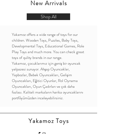
New Arrivals
Shop All
Yakamoz offers a wide range of toys for our
children. Wooden Toys, Puzzles, Baby Toys,
Developmental Toys, Educational
Games, Role
Play Toys and much more. You can check great
toys of qulity brands in our range.
Yakamoz, çocuklarımız için geniş bir oyuncak
yelpazesi sunuyor. Ahşap Oyuncaklar,
Yapbozlar, Bebek Oyuncakları, Gelişim
Oyuncakları, Eğitici
Oyunlar
, Rol Oynama
Oyuncakları, Oyun Çadırları ve çok daha
fazlası. Kaliteli markaların harika oyuncaklarını
portföyümüzden inceleyebilirsiniz.
Yakamoz Toys