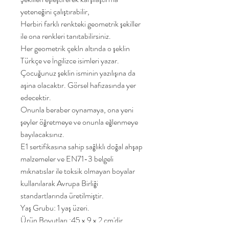
yeteneğini çalıştırabilir,
Herbiri farklı renkteki geometrik şekiller
ile ona renkleri tanıtabilirsiniz.
Her geometrik çekln altında o şeklin
Türkçe ve İngilizce isimleri yazar.
Çocuğunuz şeklin isminin yazılışına da
aşina olacaktır. Görsel hafızasında yer
edecektir.
Onunla beraber oynamaya, ona yeni
şeyler öğretmeye ve onunla eğlenmeye
bayılacaksınız.
E1 sertifikasına sahip sağlıklı doğal ahşap
malzemeler ve EN71-3 belgeli
mıknatıslar ile toksik olmayan boyalar
kullanılarak Avrupa Birliği
standartlarında üretilmiştir.
Yaş Grubu: 1 yaş üzeri.
Ürün Boyutları :45 x 9 x 2 cm'dir.