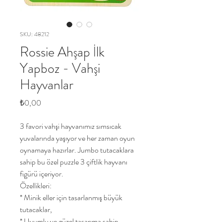
SKU: 48212
Rossie Ahşap İlk
Yapboz - Vahşi
Hayvanlar
Price
₺0,00
3 favori vahşi hayvanımız sımsıcak
yuvalarında yaşıyor ve her zaman oyun
oynamaya hazırlar. Jumbo tutacaklara
sahip bu özel puzzle 3 çiftlik hayvanı
figürü içeriyor.
Özellikleri:
* Minik eller için tasarlanmış büyük
tutacaklar,
* Uyumlu ve güzel tasarıma sahip