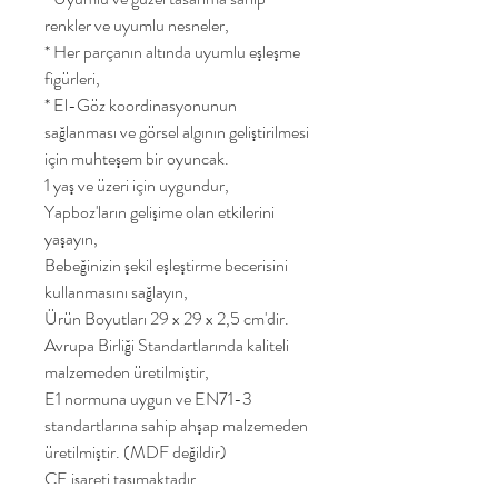
renkler ve uyumlu nesneler,
* Her parçanın altında uyumlu eşleşme
figürleri,
* El-Göz koordinasyonunun
sağlanması ve görsel algının geliştirilmesi
için muhteşem bir oyuncak.
1 yaş ve üzeri için uygundur,
Yapboz'ların gelişime olan etkilerini
yaşayın,
Bebeğinizin şekil eşleştirme becerisini
kullanmasını sağlayın,
Ürün Boyutları 29 x 29 x 2,5 cm'dir.
Avrupa Birliği Standartlarında kaliteli
malzemeden üretilmiştir,
E1 normuna uygun ve EN71-3
standartlarına sahip ahşap malzemeden
üretilmiştir. (MDF değildir)
CE işareti taşımaktadır,