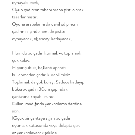
oynayabilecek,
Oyun çadırının tabanı araba pisti olarak
tasarlanmıştır,
Oyuna arabalarını da dahil edip hem
çadırının içinde hem de pistte
oynayacak, eğlenceyi katlayacak,
Hem de bu çadırı kurmak ve toplamak
çok kolay.
Hiçbir çubuk, bağlantı aparatı
kullanmadan çadırı kurabilirsiniz.
Toplamak da çok kolay. Sadece katlayıp
bükerek çadırı 30cm çapındaki
çantasına koyabilirsiniz.
Kullanılmadığında yer kaplama derdine
son.
Küçük bir çantaya sığan bu çadırı
oyuncak kutusunda veya dolapta çok
az yer kaplayacak şekilde