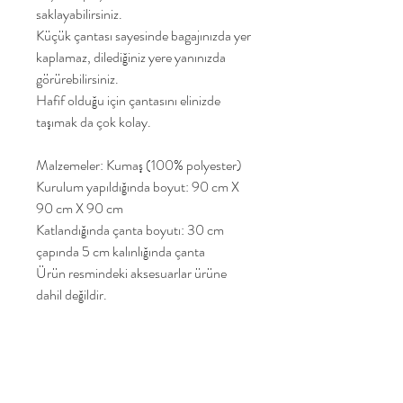
saklayabilirsiniz.
Küçük çantası sayesinde bagajınızda yer
kaplamaz, dilediğiniz yere yanınızda
görürebilirsiniz.
Hafif olduğu için çantasını elinizde
taşımak da çok kolay.
Malzemeler: Kumaş (100% polyester)
Kurulum yapıldığında boyut: 90 cm X
90 cm X 90 cm
Katlandığında çanta boyutı: 30 cm
çapında 5 cm kalınlığında çanta
Ürün resmindeki aksesuarlar ürüne
dahil değildir.
Pop It Up bir Hollanda markası olup
tüm ürünler Hollanda'da tasarlanmış ve
Çin'de Avrupa Birliği standartlarına
uygun olrak üretilmiş ve test edilmiştir.