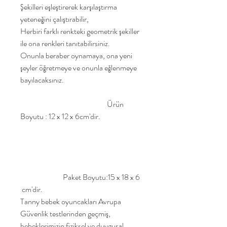
Şekilleri eşleştirerek karşılaştırma
yeteneğini çalıştırabilir,
Herbiri farklı renkteki geometrik şekiller
ile ona renkleri tanıtabilirsiniz.
Onunla beraber oynamaya, ona yeni
şeyler öğretmeye ve onunla eğlenmeye
bayılacaksınız.
Ürün
Boyutu : 12 x 12 x 6cm'dir.
Paket Boyutu:15 x 18 x 6
cm'dir.
Tanny bebek oyuncakları Avrupa
Güvenlik testlerinden geçmiş,
bebeklerimizin fiziksel ve duygusal