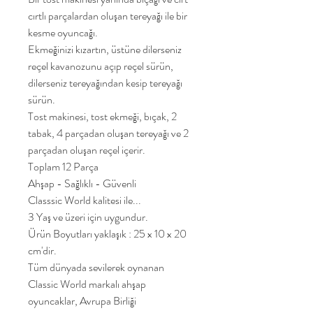
cırtlı parçalardan oluşan tereyağı ile bir
kesme oyuncağı.
Ekmeğinizi kızartın, üstüne dilerseniz
reçel kavanozunu açıp reçel sürün,
dilerseniz tereyağından kesip tereyağı
sürün.
Tost makinesi, tost ekmeği, bıçak, 2
tabak, 4 parçadan oluşan tereyağı ve 2
parçadan oluşan reçel içerir.
Toplam 12 Parça
Ahşap - Sağlıklı - Güvenli
Classsic World kalitesi ile...
3 Yaş ve üzeri için uygundur.
Ürün Boyutları yaklaşık : 25 x 10 x 20
cm'dir.
Tüm dünyada sevilerek oynanan
Classic World markalı ahşap
oyuncaklar, Avrupa Birliği