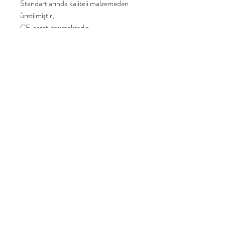
Standartlarında kaliteli malzemeden
üretilmiştir,
CE işareti taşımaktadır,
EN71 Oyuncak Güvenlik testlerinden
geçmiştir.
Yakamoz Toys
Home
Shop Collection
Our Story
Contact
Join Our Mailing List