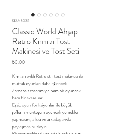
SKU: 5038
Classic World Ahşap
Retro Kırmızı Tost
Makinesi ve Tost Seti
Price
₺0,00
Kırmızı renkli Retro stili tost makinesi ile
mutfak oyunları daha eğlenceli.
Zamansız tasarımıyla hem bir oyuncak
hem bir aksesuar.
Eşsiz oyun fonksiyonları ile küçük
şeflerin muhteşem oyuncak yemekler
yapmasını, ailesi ve arkadaşlarıyla
paylaşmasını izleyin.
Bir tost makinesi yanında bıçağı ve cırt