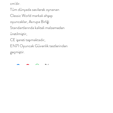
cm'dir.
Tüm dünyada sevilerek oynanan
Classic World markalı ahşap
oyuncaklar, Avrupa Birliği
Standartlarında kaliteli malzemeden
üretilmiştir,
CE işareti taşımaktadır,
EN71 Oyuncak Güvenlik testlerinden
geçmiştir.
Yakamoz Toys
Home
Shop Collection
Our Story