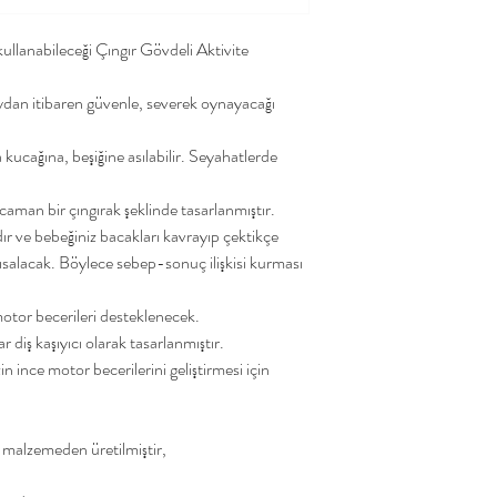
ullanabileceği Çıngır Gövdeli Aktivite
ydan itibaren güvenle, severek oynayacağı
kucağına, beşiğine asılabilir. Seyahatlerde
aman bir çıngırak şeklinde tasarlanmıştır.
lıdır ve bebeğiniz bacakları kavrayıp çektikçe
kısalacak. Böylece sebep-sonuç ilişkisi kurması
tor becerileri desteklenecek.
r diş kaşıyıcı olarak tasarlanmıştır.
n ince motor becerilerini geliştirmesi için
i malzemeden üretilmiştir,