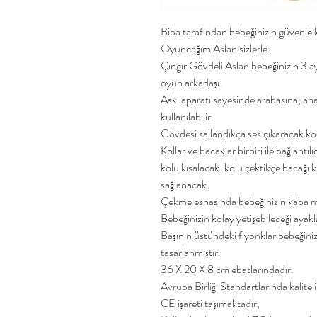
Biba tarafından bebeğinizin güvenle k
Oyuncağım Aslan sizlerle.
Çıngır Gövdeli Aslan bebeğinizin 3 a
oyun arkadaşı.
Askı aparatı sayesinde arabasına, ana 
kullanılabilir.
Gövdesi sallandıkça ses çıkaracak koc
Kollar ve bacaklar birbiri ile bağlantı
kolu kısalacak, kolu çektikçe bacağı 
sağlanacak.
Çekme esnasında bebeğinizin kaba mo
Bebeğinizin kolay yetişebileceği ayakla
Başının üstündeki fiyonklar bebeğinizi
tasarlanmıştır.
36 X 20 X 8 cm ebatlarındadır.
Avrupa Birliği Standartlarında kalitel
CE işareti taşımaktadır,