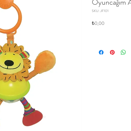
Oyuncağım A
SKU: JF101
Price
₺0,00